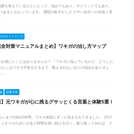
治療を考えているひとにとって、悩みでもあり、デメリットでもあり、
つあるとおもっています。 通院の恥ずかしさ クサい自分への自覚と受
.
でのサイトマップ
完全対策マニュアルまとめ】ワキガの治し方マップ
みを感じたことはありませんか？ 「ワキガに悩んでいるけど、どうした
 わたしはワキガ手術をするまで、数えきれないほどの悩みがありまし
..
編
恋愛＆性
恋】元ワキガが心に残るグサッとくる言葉と体験5選！
らいまでの約15年間、ワキガ体質にずっと悩まされてきました。 2017
、ニオイのためにお金と時間を使い続ける日々。振り返ってみれば、そ