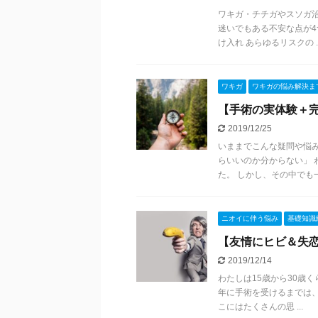
ワキガ・チチガやスソガ
迷いでもある不安な点が4
け入れ あらゆるリスクの ..
ワキガ
ワキガの悩み解決ま
【手術の実体験＋
2019/12/25
いままでこんな疑問や悩
らいいのか分からない」
た。 しかし、その中でも一 .
ニオイに伴う悩み
基礎知識
【友情にヒビ＆失
2019/12/14
わたしは15歳から30歳く
年に手術を受けるまでは
こにはたくさんの思 ...