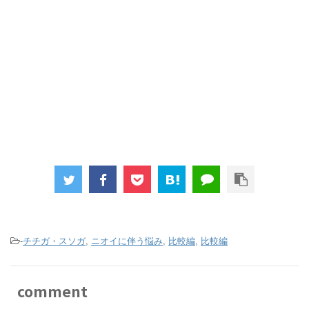
-
チチガ・スソガ
,
ニオイに伴う悩み
,
比較編
,
比較編
comment