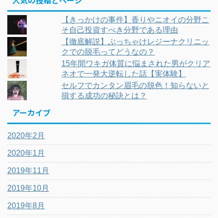
人気の投稿とページ
【きっかけの事件】香りやニオイの分野こ
そ自己投資すべき分野である理由
【徹底解説】ぶっちゃけレジーナクリニッ
クでの脱毛ってどうなの？
15年間ワキガ体質に悩まされた男がクリア
ネオで一発大逆転した話【実体験】
セルフでカンタン眉毛の脱色！知らないと
損する成功の秘訣とは？
アーカイブ
2020年2月
2020年1月
2019年11月
2019年10月
2019年8月