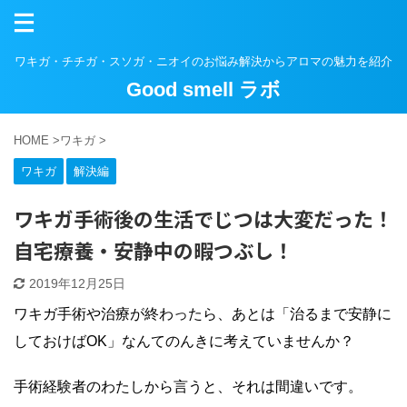
ワキガ・チチガ・スソガ・ニオイのお悩み解決からアロマの魅力を紹介
Good smell ラボ
HOME
>
ワキガ
>
ワキガ
解決編
ワキガ手術後の生活でじつは大変だった！
自宅療養・安静中の暇つぶし！
2019年12月25日
ワキガ手術や治療が終わったら、あとは「治るまで安静に
しておけばOK」なんてのんきに考えていませんか？
手術経験者のわたしから言うと、それは間違いです。