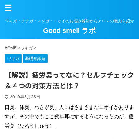
ワキガ・チチガ・スソガ・ニオイのお悩み解決からアロマの魅力を紹介
Good smell ラボ
HOME
>
ワキガ
>
ワキガ
基礎知識編
【解説】疲労臭ってなに？セルフチェック
＆４つの対策方法とは？
2019年8月28日
口臭、体臭、わきが臭、人にはさまざまなニオイがありま
すが、その中でもここ数年耳にするようになったのが、
疲
労臭（ひろうしゅう）。