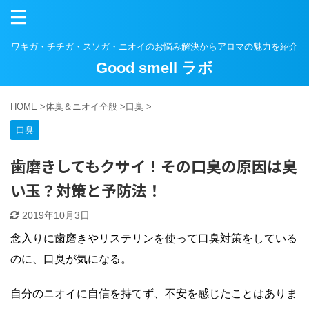
ワキガ・チチガ・スソガ・ニオイのお悩み解決からアロマの魅力を紹介
Good smell ラボ
HOME
>
体臭＆ニオイ全般
>
口臭
>
口臭
歯磨きしてもクサイ！その口臭の原因は臭
い玉？対策と予防法！
2019年10月3日
念入りに歯磨きやリステリンを使って口臭対策をしている
のに、口臭が気になる。
自分のニオイに自信を持てず、不安を感じたことはありま