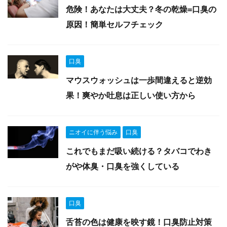
危険！あなたは大丈夫？冬の乾燥=口臭の
原因！簡単セルフチェック
口臭
マウスウォッシュは一歩間違えると逆効
果！爽やか吐息は正しい使い方から
ニオイに伴う悩み
口臭
これでもまだ吸い続ける？タバコでわき
がや体臭・口臭を強くしている
口臭
舌苔の色は健康を映す鏡！口臭防止対策